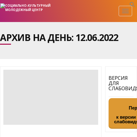
Togg
navig
АРХИВ НА ДЕНЬ:
12.06.2022
ВЕРСИЯ
ДЛЯ
СЛАБОВИ
Пер
к версии
слабовид