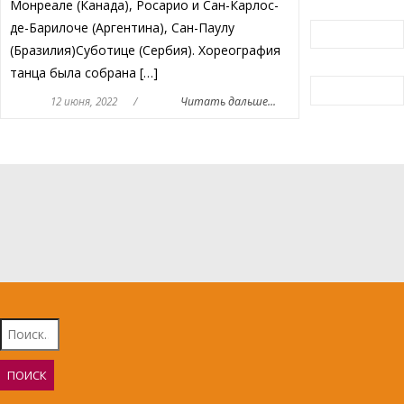
Монреале (Канада), Росарио и Сан-Карлос-
де-Барилоче (Аргентина), Сан-Паулу
(Бразилия)Суботице (Сербия). Хореография
танца была собрана […]
12 июня, 2022
/
Читать дальше...
Найти: