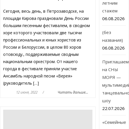
летним
стажем
Сегодня, весь день, в Петрозаводске, на
площади Кирова праздновали День России
06.08.2026
большим песенным фестивалем, в сводном
(без
хоре которого участвовали две тысячи
профессиональных и юных хористов из
названия)
России и Белоруссии, в целом 80 хоров
06.08.2026
отовсюду., поддерживаемые сводным
национальным оркестром. От нашего
Приглашаем
города в фестивале приняли участие
на СНЫ
Ансамбль народной песни «Верея»
МОРЯ —
(руководитель […]
мультимеди
12 июня, 2022
/
Читать дальше...
танцевальн
шоу
22.07.2026
«Семейные