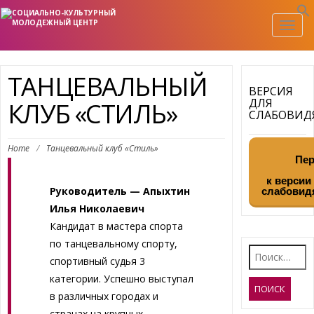
Togg
navig
ТАНЦЕВАЛЬНЫЙ
ВЕРСИЯ
ДЛЯ
КЛУБ «СТИЛЬ»
СЛАБОВИ
Home
/
Танцевальный клуб «Стиль»
Пер
к версии
Руководитель — Апыхтин
слабовид
Илья Николаевич
Кандидат в мастера спорта
по танцевальному спорту,
Найти:
спортивный судья 3
категории. Успешно выступал
в различных городах и
странах на крупных