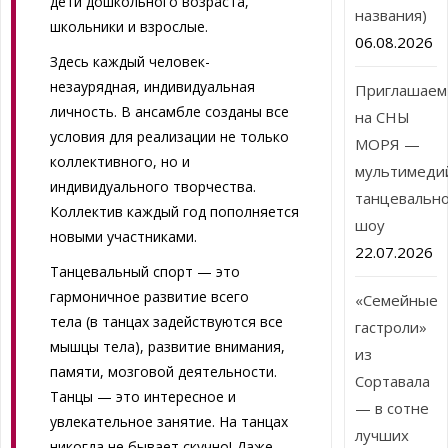
дети дошкольного возраста,
названия)
школьники и взрослые.
06.08.2026
Здесь каждый человек-
незаурядная, индивидуальная
Приглашаем
личность. В ансамбле созданы все
на СНЫ
условия для реализации не только
МОРЯ —
коллективного, но и
мультимеди
индивидуального творчества.
танцевальн
Коллектив каждый год пополняется
шоу
новыми участниками.
22.07.2026
Танцевальный спорт — это
гармоничное развитие всего
«Семейные
тела (в танцах задействуются все
гастроли»
мышцы тела), развитие внимания,
из
памяти, мозговой деятельности.
Сортавала
Танцы — это интересное и
— в сотне
увлекательное занятие. На танцах
лучших
никогда не бывает скучно! Даже