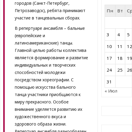
городов (Санкт-Петербург,
Пн
Вт
С
Петрозаводск), ребята принимают
участие в танцевальных сборах.
В репертуаре ансамбля – бальные
3
4
5
(европейские и
латиноамериканские) танцы.
10
11
1
Главной целью работы коллектива
является формирование и развитие
17
18
1
индивидуальных и творческих
24
25
2
способностей молодежи
посредством хореографии. С
31
помощью искусства бального
« Июл
танца участники приобщаются к
миру прекрасного. Особое
внимание уделяется развитию их
художественного вкуса и
здорового образа жизни.
Репертуар ансамбля разнообразен.