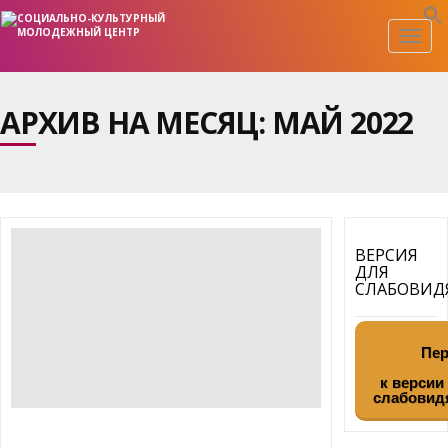
Togg
navig
АРХИВ НА МЕСЯЦ:
МАЙ 2022
ВЕРСИЯ
ДЛЯ
СЛАБОВИ
Пер
к версии
слабовид