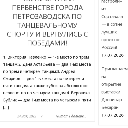
гастроли»
ПЕРВЕНСТВЕ ГОРОДА
из
ПЕТРОЗАВОДСКА ПО
Сортавала
ТАНЦЕВАЛЬНОМУ
— в сотне
лучших
СПОРТУ И ВЕРНУЛИСЬ С
проектов
ПОБЕДАМИ!
России!
17.07.2026
1. Виктория Павленко — 1-е место по трем
танцам;2. Дана Астафьева — два 1-ых места
Приглашаем
по трем и четырем танцам;3. Андрей
на
Смирнов — два 1-ых места по четырем и
открытие
пяти танцам, а также кубок за абсолютное
выставки
первенство по четырем танцам;4. Вероника
Дзовинар
Бублик — два 1-ых места по четырем и пяти
[…]
Бекарян
17.07.2026
24 мая, 2022
/
Читать дальше...