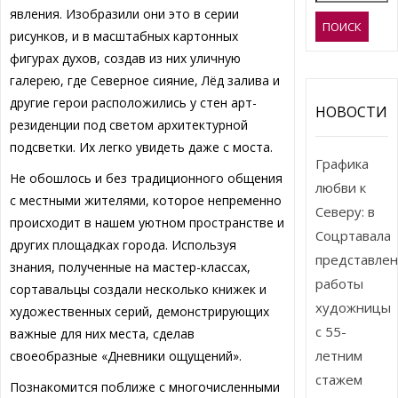
явления. Изобразили они это в серии
рисунков, и в масштабных картонных
фигурах духов, создав из них уличную
галерею, где Северное сияние, Лёд залива и
другие герои расположились у стен арт-
НОВОСТИ
резиденции под светом архитектурной
подсветки. Их легко увидеть даже с моста.
Графика
Не обошлось и без традиционного общения
любви к
с местными жителями, которое непременно
Северу: в
происходит в нашем уютном пространстве и
Соцртавала
других площадках города. Используя
представле
знания, полученные на мастер-классах,
работы
сортавальцы создали несколько книжек и
художницы
художественных серий, демонстрирующих
с 55-
важные для них места, сделав
летним
своеобразные «Дневники ощущений».
стажем
Познакомится поближе с многочисленными