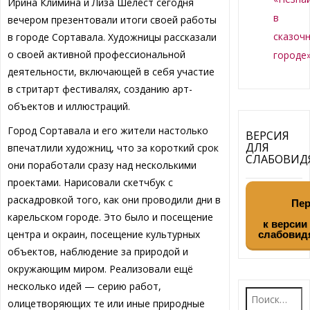
Ирина Климина и Лиза Шелест сегодня
в
вечером презентовали итоги своей работы
сказоч
в городе Сортавала. Художницы рассказали
о своей активной профессиональной
городе
деятельности, включающей в себя участие
в стритарт фестивалях, созданию арт-
объектов и иллюстраций.
Город Сортавала и его жители настолько
ВЕРСИЯ
ДЛЯ
впечатлили художниц, что за короткий срок
СЛАБОВИ
они поработали сразу над несколькими
проектами. Нарисовали скетчбук с
раскадровкой того, как они проводили дни в
Пер
карельском городе. Это было и посещение
к версии
центра и окраин, посещение культурных
слабовид
объектов, наблюдение за природой и
окружающим миром. Реализовали ещё
несколько идей — серию работ,
Найти:
олицетворяющих те или иные природные