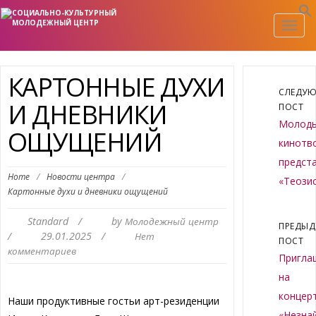
Togg
navig
КАРТОННЫЕ ДУХИ
СЛЕДУ
И ДНЕВНИКИ
ПОСТ
Молод
ОЩУЩЕНИЙ
кинотв
предст
Home
/
Новости центра
/
«Теози
Картонные духи и дневники ощущений
Standard
/
by
Молодежный центр
ПРЕДЫ
/
29.01.2025
/
Нет
ПОСТ
комментариев
Пригла
на
концер
Наши продуктивные гостьи арт-резиденции
«Незна