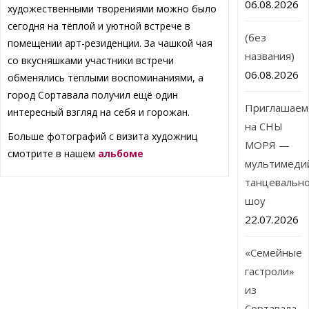
06.08.2026
художественными творениями можно было
сегодня на тёплой и уютной встрече в
(без
помещении арт-резиденции. За чашкой чая
названия)
со вкусняшками участники встречи
06.08.2026
обменялись тёплыми воспоминаниями, а
город Сортавала получил ещё один
Приглашаем
интересный взгляд на себя и горожан.
на СНЫ
Больше фотографий с визита художниц
МОРЯ —
смотрите в нашем
альбоме
мультимеди
танцевальн
шоу
22.07.2026
«Семейные
гастроли»
из
Сортавала