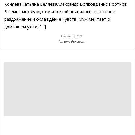
КоняеваТатьяна БеляеваАлександр ВолковДенис Портнов
В семье между мужем и женой появилось некоторое
раздражение и охлаждение чувств. Муж мечтает о
домашнем уюте, […]
4 февраля, 2021
Читать дальше...