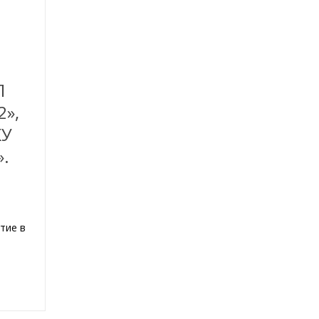
Л
»,
КУ
.
тие в
а