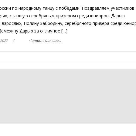
оссии по народному танцу с победами. Поздравляем участников 
офью, ставшую серебряным призером среди юниоров, Дарью
 взрослых, Полину Забродину, серебряного призера среди юнио
Демехину Дарью за отличное […]
 2022
/
Читать дальше...