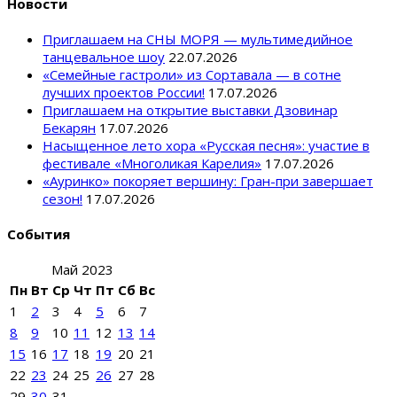
Новости
Приглашаем на СНЫ МОРЯ — мультимедийное
танцевальное шоу
22.07.2026
«Семейные гастроли» из Сортавала — в сотне
лучших проектов России!
17.07.2026
Приглашаем на открытие выставки Дзовинар
Бекарян
17.07.2026
Насыщенное лето хора «Русская песня»: участие в
фестивале «Многоликая Карелия»
17.07.2026
«Ауринко» покоряет вершину: Гран-при завершает
сезон!
17.07.2026
События
Май 2023
Пн
Вт
Ср
Чт
Пт
Сб
Вс
1
2
3
4
5
6
7
8
9
10
11
12
13
14
15
16
17
18
19
20
21
22
23
24
25
26
27
28
29
30
31