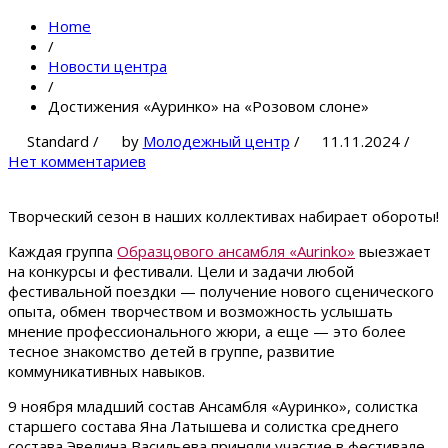
Home
/
Новости центра
/
Достижения «Ауринко» на «Розовом слоне»
Standard
/
by
Молодежный центр
/
11.11.2024
/
Нет комментариев
Творческий сезон в наших коллективах набирает обороты!
Каждая группа
Образцового ансамбля «Aurinko»
выезжает
на конкурсы и фестивали. Цели и задачи любой
фестивальной поездки — получение нового сценического
опыта, обмен творчеством и возможность услышать
мнение профессионального жюри, а еще — это более
тесное знакомство детей в группе, развитие
коммуникативных навыков.
9 ноября младший состав Ансамбля «Ауринко», солистка
старшего состава Яна Латышева и солистка среднего
состава Эвелина Васильева приняли участие в фестивале-