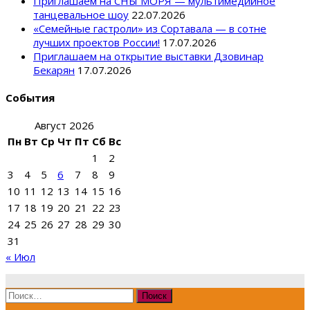
Приглашаем на СНЫ МОРЯ — мультимедийное
танцевальное шоу
22.07.2026
«Семейные гастроли» из Сортавала — в сотне
лучших проектов России!
17.07.2026
Приглашаем на открытие выставки Дзовинар
Бекарян
17.07.2026
События
Август 2026
Пн
Вт
Ср
Чт
Пт
Сб
Вс
1
2
3
4
5
6
7
8
9
10
11
12
13
14
15
16
17
18
19
20
21
22
23
24
25
26
27
28
29
30
31
« Июл
Найти: