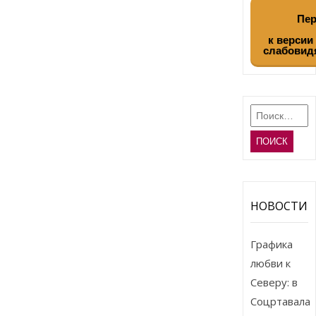
Пер
к версии
слабовид
Найти:
НОВОСТИ
Графика
любви к
Северу: в
Соцртавала