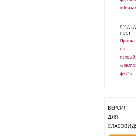
«Пейза
ПРЕДЫ
ПОСТ
Пригла
на
первый
«Лампо
фест»
ВЕРСИЯ
ДЛЯ
СЛАБОВИ