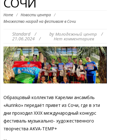
СОЧИ
Home
/
Новости центра
/
Множество наград на фестивале в Сочи
Standard
/
by
/
Молодежный центр
21.06.2024
/
Нет комментариев
Образцовый коллектив Карелии ансамбль
«Aurinko» передаёт привет из Сочи, где в эти
дни проходил XXIX международный конкурс
фестиваль музыкально- художественного
творчества AKVA-TEMP+