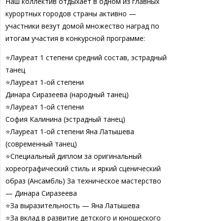
Наш коллектив отдыхает в одном из главных
курортных городов страны активно —
участники везут домой множество наград по
итогам участия в конкурсной программе:
⭐Лауреат 1 степени средний состав, эстрадный
танец
⭐Лауреат 1-ой степени
Динара Сиразеева (народный танец)
⭐Лауреат 1-ой степени
София Калинина (эстрадный танец)
⭐Лауреат 1-ой степени Яна Латышева
(современный танец)
⭐Специальный диплом за оригинальный
хореографический стиль и яркий сценический
образ (Ансамбль) За техническое мастерство
— Динара Сиразеева
⭐За выразительность — Яна Латышева
⭐За вклад в развитие детского и юношеского