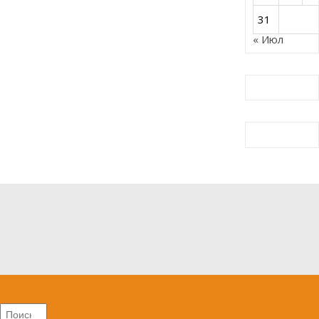
31
« Июл
Найти: