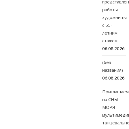
представле
работы
художницы
с 55-
летним
стажем
06.08.2026
(без
названия)
06.08.2026
Приглашаем
на СНЫ
МОРЯ —
мультимеди
танцевальн