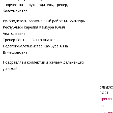
творчества — руководитель, тренер,
балетмейстер.
Руководитель Заслуженный работник культуры
Республики Карелия Камбура Юлия
Анатольевна
Тренер Гонтарь Ольга Анатольевна
Педагог-балетмейстер Камбура Анна
Вячеславовна
Поздравляем коллектив и желаем дальнейших
успехов!
СЛЕДУ
ПОСТ
Пригла
на
фотовы