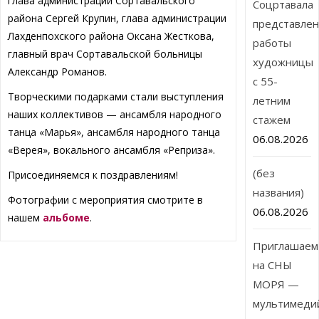
глава администрации Сортавальского
Соцртавала
района Сергей Крупин, глава администрации
представле
Лахденпохского района Оксана Жесткова,
работы
главный врач Сортавальской больницы
художницы
Александр Романов.
с 55-
Творческими подарками стали выступления
летним
наших коллективов — ансамбля народного
стажем
танца «Марья», ансамбля народного танца
06.08.2026
«Верея», вокального ансамбля «Реприза».
(без
Присоединяемся к поздравлениям!
названия)
Фотографии с мероприятия смотрите в
06.08.2026
нашем
альбоме
.
Приглашаем
на СНЫ
МОРЯ —
мультимеди