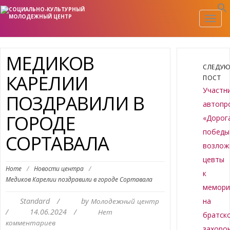
Togg
navig
МЕДИКОВ
СЛЕДУ
КАРЕЛИИ
ПОСТ
Участн
ПОЗДРАВИЛИ В
автопр
ГОРОДЕ
«Дорог
победы
СОРТАВАЛА
возлож
цевты
Home
/
Новости центра
/
к
Медиков Карелии поздравили в городе Сортавала
мемори
Standard
/
by
на
Молодежный центр
/
14.06.2024
/
Нет
братск
комментариев
захоро