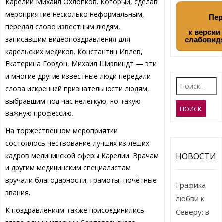
Карелии Михаил Охлопков. Который, сделав
мероприятие несколько неформальным,
Пер
передал слово известным людям,
к версии
записавшим видеопоздравления для
слабовид
карельских медиков. Константин Ивлев,
Екатерина Гордон, Михаил Ширвиндт — эти
и многие другие известные люди передали
Найти:
слова искренней признательности людям,
выбравшим под час нелёгкую, но такую
важную профессию.
На торжественном мероприятии
состоялось чествование лучших из леших
НОВОСТИ
кадров медицинской сферы Карелии. Врачам
и другим медицинским специалистам
вручали благодарности, грамоты, почётные
Графика
звания.
любви к
К поздравлениям также присоединились
Северу: в