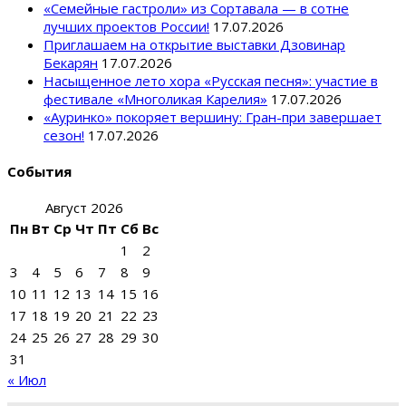
«Семейные гастроли» из Сортавала — в сотне
лучших проектов России!
17.07.2026
Приглашаем на открытие выставки Дзовинар
Бекарян
17.07.2026
Насыщенное лето хора «Русская песня»: участие в
фестивале «Многоликая Карелия»
17.07.2026
«Ауринко» покоряет вершину: Гран-при завершает
сезон!
17.07.2026
События
Август 2026
Пн
Вт
Ср
Чт
Пт
Сб
Вс
1
2
3
4
5
6
7
8
9
10
11
12
13
14
15
16
17
18
19
20
21
22
23
24
25
26
27
28
29
30
31
« Июл