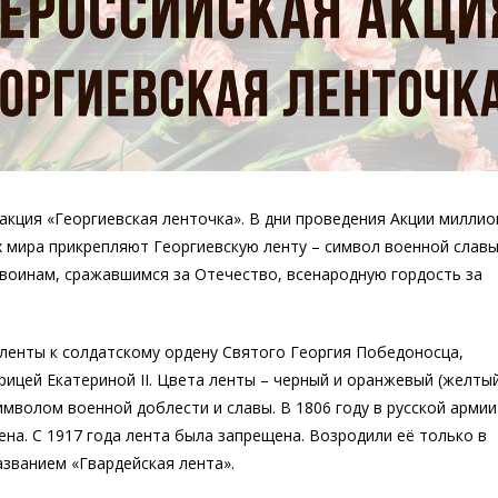
акция «Георгиевская ленточка». В дни проведения Акции милли
х мира прикрепляют Георгиевскую ленту – символ военной славы
 воинам, сражавшимся за Отечество, всенародную гордость за
 ленты к солдатскому ордену Святого Георгия Победоносца,
ицей Екатериной II. Цвета ленты – черный и оранжевый (желтый
мволом военной доблести и славы. В 1806 году в русской армии
на. С 1917 года лента была запрещена. Возродили её только в
азванием «Гвардейская лента».