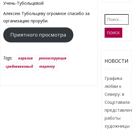
Учень-Тубольцевой
Алексею Тубольцеву огромное спасибо за
Найти:
организацию проруби.
Приятного просмотра
Tags:
карелия
реконструкция
НОВОСТИ
средневековый
тертту
Графика
любви к
Северу: в
Соцртавала
представле
работы
художницы