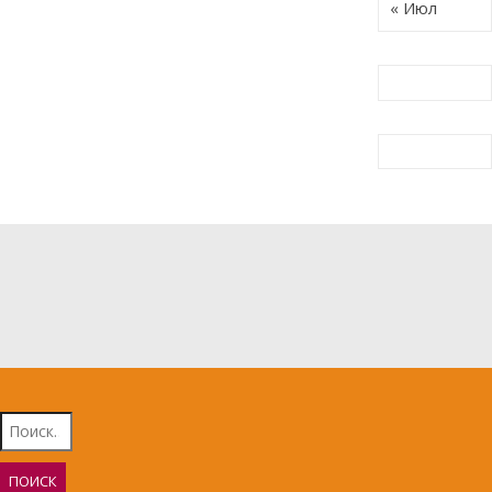
« Июл
Найти: