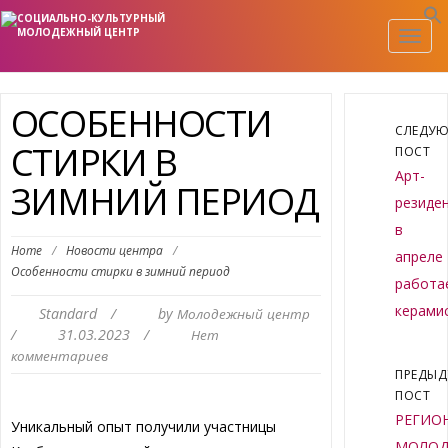
Togg
navig
ОСОБЕННОСТИ
СЛЕДУ
СТИРКИ В
ПОСТ
Арт-
ЗИМНИЙ ПЕРИОД
резиден
в
Home
/
Новости центра
/
апреле
Особенности стирки в зимний период
работа
керами
Standard
/
by
Молодежный центр
/
31.03.2023
/
Нет
комментариев
ПРЕДЫ
ПОСТ
РЕГИО
Уникальный опыт получили участницы
МОЛО