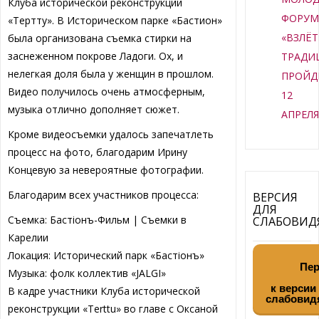
Клуба исторической реконструкции
ФОРУ
«Тертту». В Историческом парке «Бастион»
«ВЗЛЁТ
была организована съемка стирки на
заснеженном покрове Ладоги. Ох, и
ТРАДИ
нелегкая доля была у женщин в прошлом.
ПРОЙД
Видео получилось очень атмосферным,
12
музыка отлично дополняет сюжет.
АПРЕЛ
Кроме видеосъемки удалось запечатлеть
процесс на фото, благодарим Ирину
Концевую за невероятные фотографии.
Благодарим всех участников процесса:
ВЕРСИЯ
ДЛЯ
Съемка: Бастiонъ-Фильм | Съемки в
СЛАБОВИ
Карелии
Локация: Исторический парк «Бастiонъ»
Пер
Музыка: фолк коллектив «JALGI»
к версии
В кадре участники Клуба исторической
слабовид
реконструкции «Terttu» во главе с Оксаной