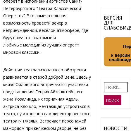
оперетт в исполнении артистов Санкт-
Петербургского “Театра Классической
Оперетты”. Это замечательная
ВЕРСИЯ
ДЛЯ
возможность провести вечер в
СЛАБОВИ
непринуждённой, весёлой атмосфере, где
будут звучать знакомые и
любимые мелодии из лучших оперетт
Пер
мировой классики.
к версии
слабовид
Действие театрализованного обозрения
развивается в старой доброй Вене. Здесь у
Найти:
князя Орловского встречаются участники
представления: Генрих Айзенштейн, его
жена Розалинда, их горничная Адель,
актриса Кло-кло, мечтающая устроиться в
театр, ну и конечно сам директор венского
театра г-н Фальк. Встречает персонажей
НОВОСТИ
мажордом при княжеском дворце, не без