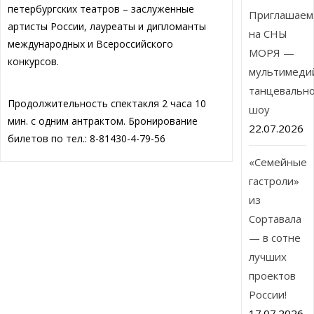
петербургских театров – заслуженные
Приглашаем
артисты России, лауреаты и дипломанты
на СНЫ
международных и Всероссийского
МОРЯ —
конкурсов.
мультимеди
танцевальн
Продолжительность спектакля 2 часа 10
шоу
мин. с одним антрактом. Бронирование
22.07.2026
билетов по тел.: 8-81430-4-79-56
«Семейные
гастроли»
из
Сортавала
— в сотне
лучших
проектов
России!
17.07.2026