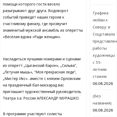
помощи которого гости весело
разыгрывают друг друга. Водоворот
Графика
событий приведёт наших героев к
любви к
счастливому финалу, где прозвучит
Северу: в
знаменитый мужской ансамбль из оперетты
Соцртавала
«Весёлая вдова «Ради женщин».
представле
работы
художницы
Насладиться лучшими номерами и сценами
с 55-
из оперетт „Цыганский барон», „Сильва”,
летним
„Летучая мышь», “Моя прекрасная леди”,
стажем
„Мистер Икс»…вместе с князем Орловским
06.08.2026
на праздничный бал-маскарад вас
приглашает художественный руководитель
(без
Театра з.а. России АЛЕКСАНДР МУРАШКО.
названия)
06.08.2026
В программе участвуют солисты