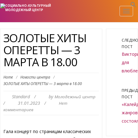
Togg
navig
ЗОЛОТЫЕ ХИТЫ
СЛЕДУ
ОПЕРЕТТЫ — 3
ПОСТ
Виктор
МАРТА В 18.00
для
влюбле
Home
/
Новости центра
/
ЗОЛОТЫЕ ХИТЫ ОПЕРЕТТЫ — 3 марта в 18.00
ПРЕДЫ
Standard
/
by
Молодежный центр
ПОСТ
/
31.01.2023
/
Нет
«Калей
комментариев
жанров
состоя
Гала концерт по страницам классических