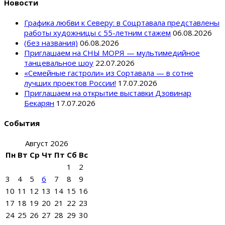
Новости
Графика любви к Северу: в Соцртавала представлены
работы художницы с 55-летним стажем
06.08.2026
(без названия)
06.08.2026
Приглашаем на СНЫ МОРЯ — мультимедийное
танцевальное шоу
22.07.2026
«Семейные гастроли» из Сортавала — в сотне
лучших проектов России!
17.07.2026
Приглашаем на открытие выставки Дзовинар
Бекарян
17.07.2026
События
Август 2026
Пн
Вт
Ср
Чт
Пт
Сб
Вс
1
2
3
4
5
6
7
8
9
10
11
12
13
14
15
16
17
18
19
20
21
22
23
24
25
26
27
28
29
30