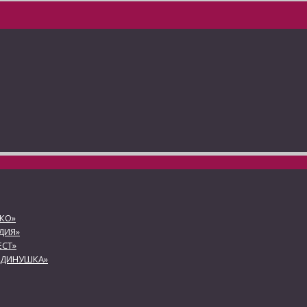
КО»
ДИЯ»
СТ»
АДИНУШКА»