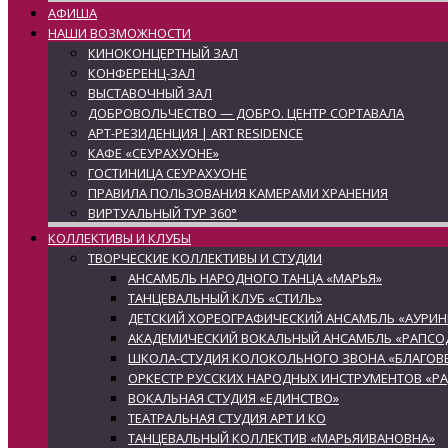
АФИША
НАШИ ВОЗМОЖНОСТИ
КИНОКОНЦЕРТНЫЙ ЗАЛ
КОНФЕРЕНЦ-ЗАЛ
ВЫСТАВОЧНЫЙ ЗАЛ
ДОБРОВОЛЬЧЕСТВО — ДОБРО. ЦЕНТР СОРТАВАЛА
АРТ-РЕЗИДЕНЦИЯ | ART RESIDENCE
КАФЕ «СЕУРАХУОНЕ»
ГОСТИНИЦА СЕУРАХУОНЕ
ПРАВИЛА ПОЛЬЗОВАНИЯ КАМЕРАМИ ХРАНЕНИЯ
ВИРТУАЛЬНЫЙ ТУР 360°
КОЛЛЕКТИВЫ И КЛУБЫ
ТВОРЧЕСКИЕ КОЛЛЕКТИВЫ И СТУДИИ
АНСАМБЛЬ НАРОДНОГО ТАНЦА «МАРЬЯ»
ТАНЦЕВАЛЬНЫЙ КЛУБ «СТИЛЬ»
ДЕТСКИЙ ХОРЕОГРАФИЧЕСКИЙ АНСАМБЛЬ «АУРИН
АКАДЕМИЧЕСКИЙ ВОКАЛЬНЫЙ АНСАМБЛЬ «РАПСО
ШКОЛА-СТУДИЯ КОЛОКОЛЬНОГО ЗВОНА «БЛАГОВЕ
ОРКЕСТР РУССКИХ НАРОДНЫХ ИНСТРУМЕНТОВ «Р
ВОКАЛЬНАЯ СТУДИЯ «ЕДИНСТВО»
ТЕАТРАЛЬНАЯ СТУДИЯ АРТ И КО
ТАНЦЕВАЛЬНЫЙ КОЛЛЕКТИВ «МАРЬЯИВАНОВНА»