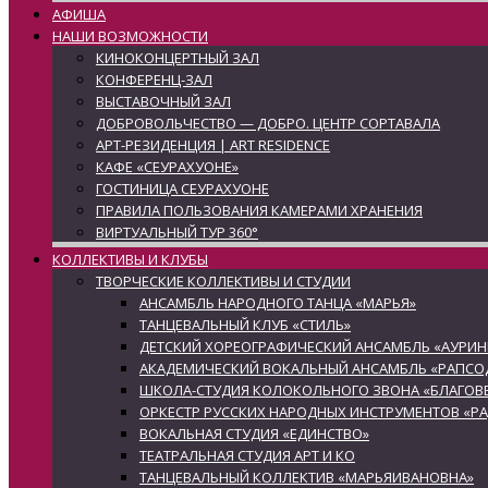
АФИША
НАШИ ВОЗМОЖНОСТИ
КИНОКОНЦЕРТНЫЙ ЗАЛ
КОНФЕРЕНЦ-ЗАЛ
ВЫСТАВОЧНЫЙ ЗАЛ
ДОБРОВОЛЬЧЕСТВО — ДОБРО. ЦЕНТР СОРТАВАЛА
АРТ-РЕЗИДЕНЦИЯ | ART RESIDENCE
КАФЕ «СЕУРАХУОНЕ»
ГОСТИНИЦА СЕУРАХУОНЕ
ПРАВИЛА ПОЛЬЗОВАНИЯ КАМЕРАМИ ХРАНЕНИЯ
ВИРТУАЛЬНЫЙ ТУР 360°
КОЛЛЕКТИВЫ И КЛУБЫ
ТВОРЧЕСКИЕ КОЛЛЕКТИВЫ И СТУДИИ
АНСАМБЛЬ НАРОДНОГО ТАНЦА «МАРЬЯ»
ТАНЦЕВАЛЬНЫЙ КЛУБ «СТИЛЬ»
ДЕТСКИЙ ХОРЕОГРАФИЧЕСКИЙ АНСАМБЛЬ «АУРИН
АКАДЕМИЧЕСКИЙ ВОКАЛЬНЫЙ АНСАМБЛЬ «РАПСО
ШКОЛА-СТУДИЯ КОЛОКОЛЬНОГО ЗВОНА «БЛАГОВЕ
ОРКЕСТР РУССКИХ НАРОДНЫХ ИНСТРУМЕНТОВ «Р
ВОКАЛЬНАЯ СТУДИЯ «ЕДИНСТВО»
ТЕАТРАЛЬНАЯ СТУДИЯ АРТ И КО
ТАНЦЕВАЛЬНЫЙ КОЛЛЕКТИВ «МАРЬЯИВАНОВНА»