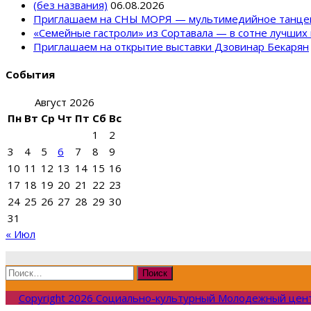
(без названия)
06.08.2026
Приглашаем на СНЫ МОРЯ — мультимедийное танце
«Семейные гастроли» из Сортавала — в сотне лучших 
Приглашаем на открытие выставки Дзовинар Бекарян
События
Август 2026
Пн
Вт
Ср
Чт
Пт
Сб
Вс
1
2
3
4
5
6
7
8
9
10
11
12
13
14
15
16
17
18
19
20
21
22
23
24
25
26
27
28
29
30
31
« Июл
Найти:
Copyright 2026 Социально-культурный Молодежный цен