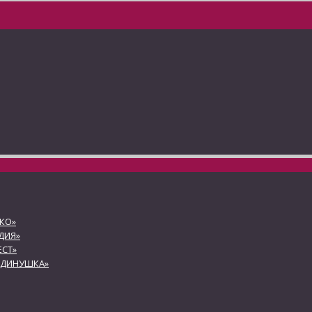
КО»
ДИЯ»
СТ»
АДИНУШКА»