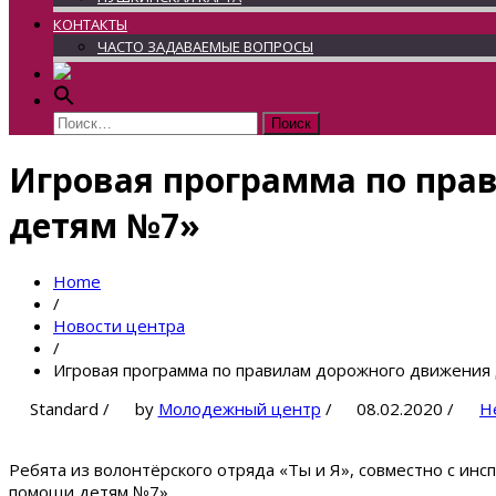
КОНТАКТЫ
ЧАСТО ЗАДАВАЕМЫЕ ВОПРОСЫ
Найти:
Игровая программа по пра
детям №7»
Home
/
Новости центра
/
Игровая программа по правилам дорожного движения
Standard
/
by
Молодежный центр
/
08.02.2020
/
Н
Ребята из волонтёрского отряда «Ты и Я», совместно с и
помощи детям №7».