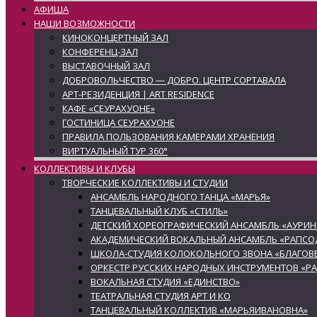
АФИША
НАШИ ВОЗМОЖНОСТИ
КИНОКОНЦЕРТНЫЙ ЗАЛ
КОНФЕРЕНЦ-ЗАЛ
ВЫСТАВОЧНЫЙ ЗАЛ
ДОБРОВОЛЬЧЕСТВО — ДОБРО. ЦЕНТР СОРТАВАЛА
АРТ-РЕЗИДЕНЦИЯ | ART RESIDENCE
КАФЕ «СЕУРАХУОНЕ»
ГОСТИНИЦА СЕУРАХУОНЕ
ПРАВИЛА ПОЛЬЗОВАНИЯ КАМЕРАМИ ХРАНЕНИЯ
ВИРТУАЛЬНЫЙ ТУР 360°
КОЛЛЕКТИВЫ И КЛУБЫ
ТВОРЧЕСКИЕ КОЛЛЕКТИВЫ И СТУДИИ
АНСАМБЛЬ НАРОДНОГО ТАНЦА «МАРЬЯ»
ТАНЦЕВАЛЬНЫЙ КЛУБ «СТИЛЬ»
ДЕТСКИЙ ХОРЕОГРАФИЧЕСКИЙ АНСАМБЛЬ «АУРИН
АКАДЕМИЧЕСКИЙ ВОКАЛЬНЫЙ АНСАМБЛЬ «РАПСО
ШКОЛА-СТУДИЯ КОЛОКОЛЬНОГО ЗВОНА «БЛАГОВЕ
ОРКЕСТР РУССКИХ НАРОДНЫХ ИНСТРУМЕНТОВ «Р
ВОКАЛЬНАЯ СТУДИЯ «ЕДИНСТВО»
ТЕАТРАЛЬНАЯ СТУДИЯ АРТ И КО
ТАНЦЕВАЛЬНЫЙ КОЛЛЕКТИВ «МАРЬЯИВАНОВНА»