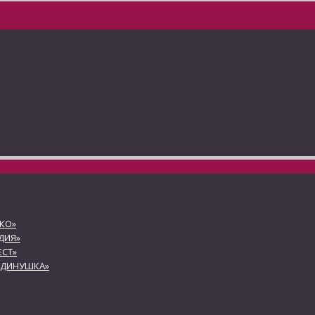
КО»
ДИЯ»
СТ»
АДИНУШКА»