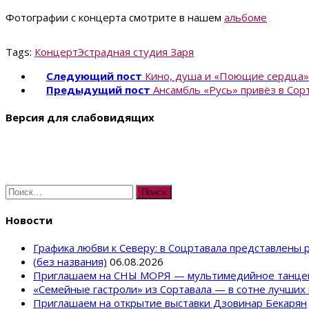
Фотографии с концерта смотрите в нашем
альбоме
Tags:
Концерт
Эстрадная студия Заря
Следующий пост
Кино, душа и «Поющие сердца»
Предыдущий пост
Ансамбль «Русь» привёз в Сор
Версия для слабовидящих
Найти:
Новости
Графика любви к Северу: в Соцртавала представлены
(без названия)
06.08.2026
Приглашаем на СНЫ МОРЯ — мультимедийное танце
«Семейные гастроли» из Сортавала — в сотне лучших 
Приглашаем на открытие выставки Дзовинар Бекарян