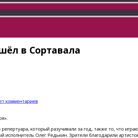
шёл в Сортавала
ет комментариев
ря».
 репертуара, который разучивали за год, также то, что игра
ый исполнитель Олег Редькин. Зрители благодарили артисто