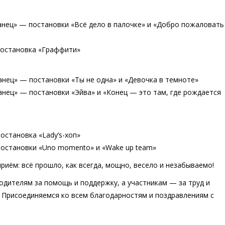
анец» — постановки «Всё дело в палочке» и «Добро пожаловать
 постановка «Граффити»
анец» — постановки «Ты не одна» и «Девочка в темноте»
анец» — постановки «Эйва» и «Конец — это там, где рождается
остановка «Lady’s-хоп»
 постановки «Uno momento» и «Wake up team»
риём: всё прошло, как всегда, мощно, весело и незабываемо!
одителям за помощь и поддержку, а участникам — за труд и
! Присоединяемся ко всем благодарностям и поздравлениям с