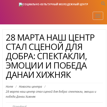
Togg
navig
28 МАРТА НАШ ЦЕНТР
СТАЛ СЦЕНОЙ ДЛЯ
ДОБРА: СПЕКТАКЛИ,
ЭМОЦИИ И ПОБЕДА
ДАНАИ ХИЖНЯК
Home
/
Новости центра
/
28 марта наш центр стал сценой для добра: спектакли, эмоции и
победа Данаи Хижняк
Standard