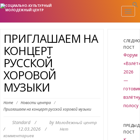
Togg
navig
ПРИГЛАШАЕМ НА
СЛЕДУ
КОНЦЕРТ
ПОСТ
Форум
РУССКОЙ
«Взлёт
ХОРОВОЙ
2026
—
МУЗЫКИ
готови
взлётн
Home
/
Новости центра
/
полосу
Приглашаем на концерт русской хоровой музыки
Standard
/
by
Молодежный центр
ПРЕДЫ
/
12.03.2026
/
Нет
ПОСТ
комментариев
К