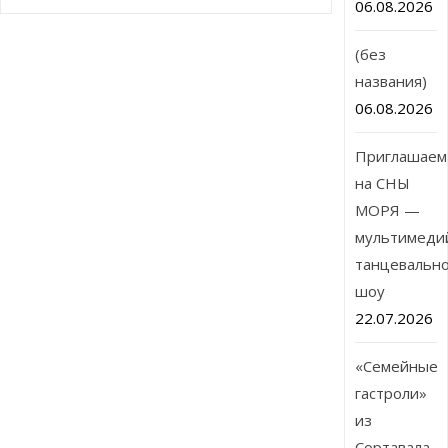
06.08.2026
(без
названия)
06.08.2026
Приглашаем
на СНЫ
МОРЯ —
мультимеди
танцевальн
шоу
22.07.2026
«Семейные
гастроли»
из
Сортавала