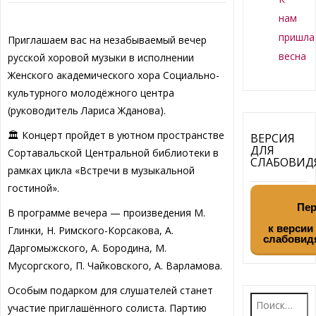
нам
пришла
Приглашаем вас на незабываемый вечер
весна
русской хоровой музыки в исполнении
Женского академического хора Социально-
культурного молодёжного центра
(руководитель Лариса Жданова).
🏛 Концерт пройдет в уютном пространстве
ВЕРСИЯ
ДЛЯ
Сортавальской Центральной библиотеки в
СЛАБОВИ
рамках цикла «Встречи в музыкальной
гостиной».
Пер
В программе вечера — произведения М.
к версии
Глинки, Н. Римского-Корсакова, А.
слабовид
Даргомыжского, А. Бородина, М.
Мусоргского, П. Чайковского, А. Варламова.
Особым подарком для слушателей станет
Найти:
участие приглашённого солиста. Партию