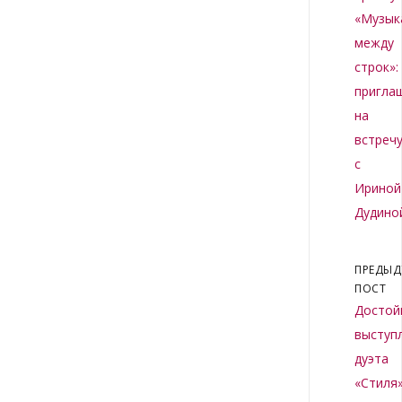
«Музык
между
строк»:
пригла
на
встреч
с
Ириной
Дудино
ПРЕДЫ
ПОСТ
Достой
выступ
дуэта
«Стиля