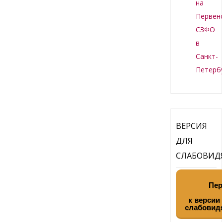
на
Первен
СЗФО
в
Санкт-
Петерб
ВЕРСИЯ
ДЛЯ
СЛАБОВИ
Пер
к версии
слабовид