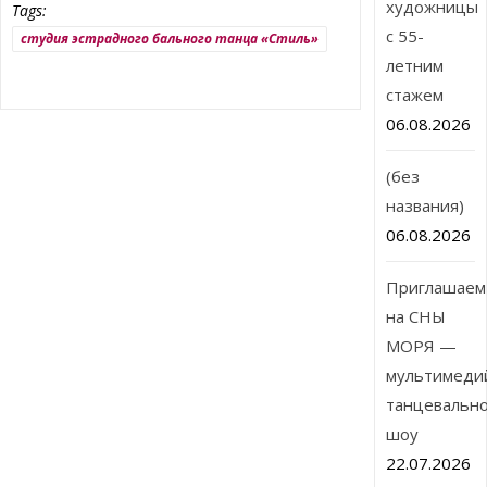
художницы
Tags:
с 55-
студия эстрадного бального танца «Стиль»
летним
стажем
06.08.2026
(без
названия)
06.08.2026
Приглашаем
на СНЫ
МОРЯ —
мультимеди
танцевальн
шоу
22.07.2026