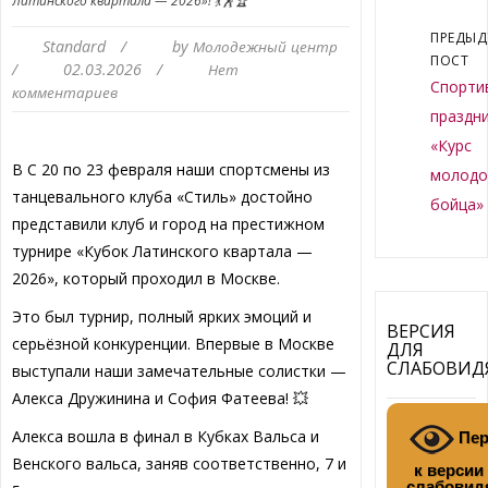
Латинского квартала — 2026»! 💃🕺🏆
ПРЕДЫ
Standard
/
by
Молодежный центр
ПОСТ
/
02.03.2026
/
Нет
Спорти
комментариев
праздн
«Курс
В C 20 по 23 февраля наши спортсмены из
молодо
танцевального клуба «Стиль» достойно
бойца»
представили клуб и город на престижном
турнире «Кубок Латинского квартала —
2026», который проходил в Москве.
Это был турнир, полный ярких эмоций и
ВЕРСИЯ
серьёзной конкуренции. Впервые в Москве
ДЛЯ
СЛАБОВИ
выступали наши замечательные солистки —
Алекса Дружинина и София Фатеева! 💥
Алекса вошла в финал в Кубках Вальса и
Пер
Венского вальса, заняв соответственно, 7 и
к версии
слабовид