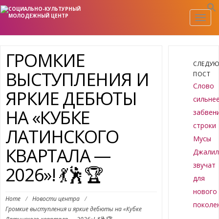
Togg
navig
ГРОМКИЕ
СЛЕДУ
ВЫСТУПЛЕНИЯ И
ПОСТ
Слово
ЯРКИЕ ДЕБЮТЫ
сильне
НА «КУБКЕ
забвени
строки
ЛАТИНСКОГО
Мусы
КВАРТАЛА —
Джалил
звучат
2026»! 💃🕺🏆
для
нового
Home
/
Новости центра
/
поколе
Громкие выступления и яркие дебюты на «Кубке