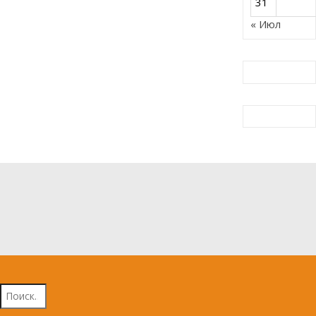
31
« Июл
Найти: