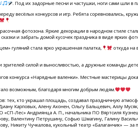
. Под их задорные песни и частушки, ноги сами шли в 
реду весёлых конкурсов и игр. Ребята соревновались, кружи
а красочная фотозона. Яркие декорации в народном стиле ст
сказки и забрать домой кусочек праздника в виде ярких фот
м» гуляний стала ярко украшенная палатка,
откуда на 
 зрителей силой и выносливостью, а дружные команды дете
огов конкурса «Нарядные валенки». Местные мастерицы дока
тало возможным, благодаря многим добрым людям.
: тех, кто украшал площадь, создавал праздничную атмосф
 Диану Карповых, Алену Ахонен, Ольгу Бальцевич, Аллу Муся
 «СП-Лес» Андриянца А. П., начальника ПО Вяртсиля Кузне
ову, Валентину Петрушину, Софью Шмагину, Галину Васильч
кову, Никиту Чучкалова, кукольный театр «Балаганчик» — з