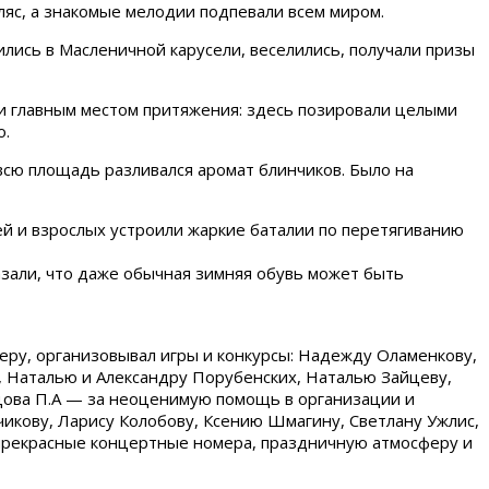
пляс, а знакомые мелодии подпевали всем миром.
лись в Масленичной карусели, веселились, получали призы
али главным местом притяжения: здесь позировали целыми
о.
всю площадь разливался аромат блинчиков. Было на
й и взрослых устроили жаркие баталии по перетягиванию
зали, что даже обычная зимняя обувь может быть
еру, организовывал игры и конкурсы: Надежду Оламенкову,
к, Наталью и Александру Порубенских, Наталью Зайцеву,
цова П.А — за неоценимую помощь в организации и
икову, Ларису Колобову, Ксению Шмагину, Светлану Ужлис,
а прекрасные концертные номера, праздничную атмосферу и