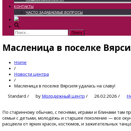
КОНТАКТЫ
ЧАСТО ЗАДАВАЕМЫЕ ВОПРОСЫ
Найти:
Масленица в поселке Вярси
Home
/
Новости центра
/
Масленица в поселке Вярсиля удалась на славу!
Standard
/
by
Молодежный центр
/
26.02.2026
/
Н
По старинному обычаю, с песнями, играми и блинами там п
семьи с детьми, молодёжь и старшее поколение — все оку
расцвела от ярких красок, костюмов, и зажигательных танце