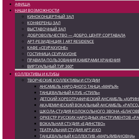
АФИША
НАШИ ВОЗМОЖНОСТИ
КИНОКОНЦЕРТНЫЙ ЗАЛ
КОНФЕРЕНЦ-ЗАЛ
ВЫСТАВОЧНЫЙ ЗАЛ
ДОБРОВОЛЬЧЕСТВО — ДОБРО. ЦЕНТР СОРТАВАЛА
АРТ-РЕЗИДЕНЦИЯ | ART RESIDENCE
КАФЕ «СЕУРАХУОНЕ»
ГОСТИНИЦА СЕУРАХУОНЕ
ПРАВИЛА ПОЛЬЗОВАНИЯ КАМЕРАМИ ХРАНЕНИЯ
ВИРТУАЛЬНЫЙ ТУР 360°
КОЛЛЕКТИВЫ И КЛУБЫ
ТВОРЧЕСКИЕ КОЛЛЕКТИВЫ И СТУДИИ
АНСАМБЛЬ НАРОДНОГО ТАНЦА «МАРЬЯ»
ТАНЦЕВАЛЬНЫЙ КЛУБ «СТИЛЬ»
ДЕТСКИЙ ХОРЕОГРАФИЧЕСКИЙ АНСАМБЛЬ «АУРИН
АКАДЕМИЧЕСКИЙ ВОКАЛЬНЫЙ АНСАМБЛЬ «РАПСО
ШКОЛА-СТУДИЯ КОЛОКОЛЬНОГО ЗВОНА «БЛАГОВЕ
ОРКЕСТР РУССКИХ НАРОДНЫХ ИНСТРУМЕНТОВ «Р
ВОКАЛЬНАЯ СТУДИЯ «ЕДИНСТВО»
ТЕАТРАЛЬНАЯ СТУДИЯ АРТ И КО
ТАНЦЕВАЛЬНЫЙ КОЛЛЕКТИВ «МАРЬЯИВАНОВНА»