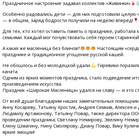
Праздничное настроение задавал коллектив «Живинки»
Особенно радовались дети — для них подготовили целую че
— в общем, заряд бодрости получили на неделю вперёд!
Для тех, кто хотел оставить память о празднике, работал
семьями. Каждый мог почувствовать себя героем старинной 
А какая же масленица без блинов?
Настоящим «сердце
празднике и традиционное угощение русской кашей.
Не обошлось и без молодецкой удали.
Гиревики поразили
каната.
Одним из ярких моментов праздника, стало подведение ит
произведением искусства.
Праздник «Широкая Масленица» удался на славу — и это с
От всей души благодарим наших замечательных помощников
Анну Косареву, Татьяну Хростик, Андрея Семкив, Алексея и
Людмилу Артамонову, Татьяну Повар, также директора ООО
проведении праздника; Светлану Немирову, Эвелину Немир
Елену Шмагину, Нину Смолярову, Диану Повар, Вику Кулич
яркие эмоции!