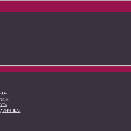
КО»
ДИЯ»
СТ»
АДИНУШКА»