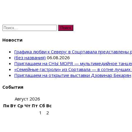
Найти:
Новости
Графика любви к Северу: в Соцртавала представлены
(без названия)
06.08.2026
Приглашаем на СНЫ МОРЯ — мультимедийное танце
«Семейные гастроли» из Сортавала — в сотне лучших 
Приглашаем на открытие выставки Дзовинар Бекарян
События
Август 2026
Пн
Вт
Ср
Чт
Пт
Сб
Вс
1
2
3
4
5
6
7
8
9
10
11
12
13
14
15
16