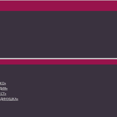
КО»
ДИЯ»
СТ»
АДИНУШКА»