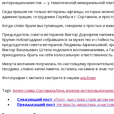
интернационалистов — у тематической мемориальной плит
Сюда пришли не только ветераны-афганцы, которых можно 
администрации, сотрудники Службы в г. Сортавала, и прост
Когда слово брали выступающие, говорили о простых и важны
Председатель совета ветеранов Виктор Дорофеев напомнил,
Крупин поблагодарил собравшихся за мужество и стойкость
председателя совета ветеранов Людмилы Афанасьевой, пре
Виктор Васильевич Штепа поделился воспоминаниями, а Гал
приходилось брать на себя колоссальную ответственность.
Минута молчания получилась по-настоящему пронзительной.
гвоздики, словно капли памяти, остались на камне в знак то
Фотографии с митинга смотрите в нашем
альбоме
Tags:
Аллея славы Сортавала
День воинов-интернационалис
Следующий пост
«Поэт, чьи стихи стали актом н
Предыдущий пост
Не просто дискотека, а насто