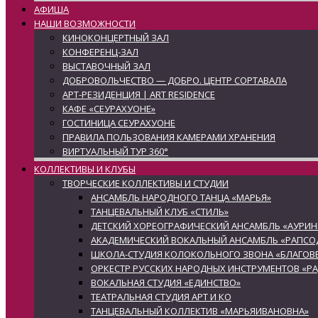
АФИША
НАШИ ВОЗМОЖНОСТИ
КИНОКОНЦЕРТНЫЙ ЗАЛ
КОНФЕРЕНЦ-ЗАЛ
ВЫСТАВОЧНЫЙ ЗАЛ
ДОБРОВОЛЬЧЕСТВО — ДОБРО. ЦЕНТР СОРТАВАЛА
АРТ-РЕЗИДЕНЦИЯ | ART RESIDENCE
КАФЕ «СЕУРАХУОНЕ»
ГОСТИНИЦА СЕУРАХУОНЕ
ПРАВИЛА ПОЛЬЗОВАНИЯ КАМЕРАМИ ХРАНЕНИЯ
ВИРТУАЛЬНЫЙ ТУР 360°
КОЛЛЕКТИВЫ И КЛУБЫ
ТВОРЧЕСКИЕ КОЛЛЕКТИВЫ И СТУДИИ
АНСАМБЛЬ НАРОДНОГО ТАНЦА «МАРЬЯ»
ТАНЦЕВАЛЬНЫЙ КЛУБ «СТИЛЬ»
ДЕТСКИЙ ХОРЕОГРАФИЧЕСКИЙ АНСАМБЛЬ «АУРИН
АКАДЕМИЧЕСКИЙ ВОКАЛЬНЫЙ АНСАМБЛЬ «РАПСО
ШКОЛА-СТУДИЯ КОЛОКОЛЬНОГО ЗВОНА «БЛАГОВЕ
ОРКЕСТР РУССКИХ НАРОДНЫХ ИНСТРУМЕНТОВ «Р
ВОКАЛЬНАЯ СТУДИЯ «ЕДИНСТВО»
ТЕАТРАЛЬНАЯ СТУДИЯ АРТ И КО
ТАНЦЕВАЛЬНЫЙ КОЛЛЕКТИВ «МАРЬЯИВАНОВНА»