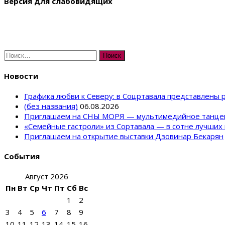
Версия для слабовидящих
Найти:
Новости
Графика любви к Северу: в Соцртавала представлены
(без названия)
06.08.2026
Приглашаем на СНЫ МОРЯ — мультимедийное танце
«Семейные гастроли» из Сортавала — в сотне лучших 
Приглашаем на открытие выставки Дзовинар Бекарян
События
Август 2026
Пн
Вт
Ср
Чт
Пт
Сб
Вс
1
2
3
4
5
6
7
8
9
10
11
12
13
14
15
16