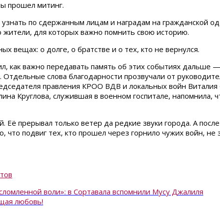
ы прошел митинг.
узнать по сдержанным лицам и наградам на гражданской од
о жители, для которых важно помнить свою историю.
х вещах: о долге, о братстве и о тех, кто не вернулся.
 как важно передавать память об этих событиях дальше — д
. Отдельные слова благодарности прозвучали от руководител
дседателя правления КРОО ВДВ и локальных войн Виталия С
ина Круглова, служившая в военном госпитале, напомнила, ч
 Её прерывал только ветер да редкие звуки города. А посл
го, что подвиг тех, кто прошел через горнило чужих войн, не 
тов
есломленной воли»: в Сортавала вспомнили Мусу Джалиля
ящая любовь!