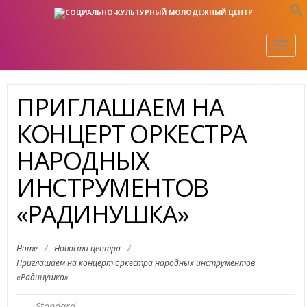
Togg
navig
ПРИГЛАШАЕМ НА
КОНЦЕРТ ОРКЕСТРА
НАРОДНЫХ
ИНСТРУМЕНТОВ
«РАДИНУШКА»
Home
/
Новости центра
/
Приглашаем на концерт оркестра народных инструментов
«Радинушка»
Standard