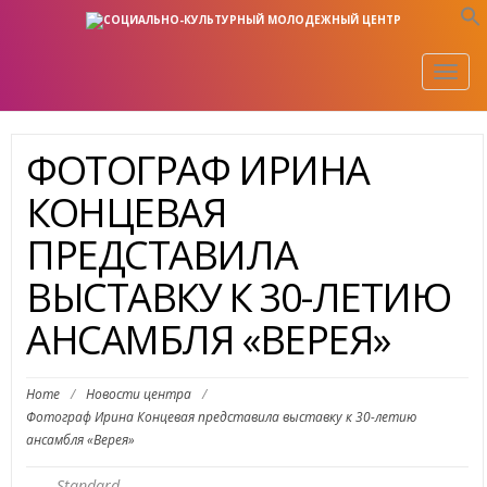
Togg
navig
ФОТОГРАФ ИРИНА
КОНЦЕВАЯ
ПРЕДСТАВИЛА
ВЫСТАВКУ К 30-ЛЕТИЮ
АНСАМБЛЯ «ВЕРЕЯ»
Home
/
Новости центра
/
Фотограф Ирина Концевая представила выставку к 30-летию
ансамбля «Верея»
Standard