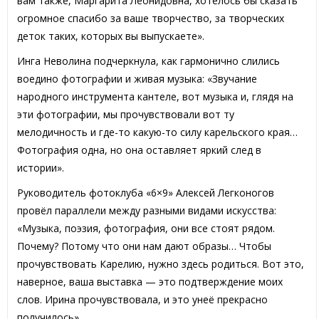
вам также, Маргарита Леонидовна, хотелось бы сказать
огромное спасибо за ваше творчество, за творческих
деток таких, которых вы выпускаете».
Инга Неволина подчеркнула, как гармонично слились
воедино фотографии и живая музыка: «Звучание
народного инструмента кантеле, вот музыка и, глядя на
эти фотографии, мы прочувствовали вот ту
мелодичность и где-то какую-то силу карельского края…
Фотография одна, но она оставляет яркий след в
истории».
Руководитель фотоклуба «6×9» Алексей Легконогов
провёл параллели между разными видами искусства:
«Музыка, поэзия, фотография, они все стоят рядом.
Почему? Потому что они нам дают образы… Чтобы
прочувствовать Карелию, нужно здесь родиться. Вот это,
наверное, ваша выставка — это подтверждение моих
слов. Ирина прочувствовала, и это унеё прекрасно
получилось».