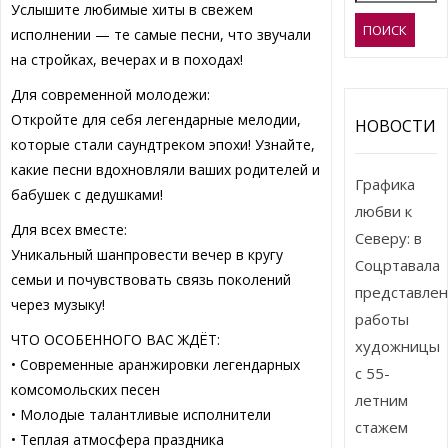
Услышите любимые хиты в свежем
исполнении — те самые песни, что звучали
на стройках, вечерах и в походах!
Для современной молодежи:
Откройте для себя легендарные мелодии,
НОВОСТИ
которые стали саундтреком эпохи! Узнайте,
какие песни вдохновляли ваших родителей и
Графика
бабушек с дедушками!
любви к
Для всех вместе:
Северу: в
Уникальный шанпровести вечер в кругу
Соцртавала
семьи и почувствовать связь поколений
представле
через музыку!
работы
ЧТО ОСОБЕННОГО ВАС ЖДЁТ:
художницы
• Современные аранжировки легендарных
с 55-
комсомольских песен
летним
• Молодые талантливые исполнители
стажем
• Теплая атмосфера праздника