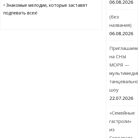
06.08.2026
• Знакомые мелодии, которые заставят
подпевать всех!
(без
названия)
06.08.2026
Приглашаем
на СНЫ
МОРЯ —
мультимеди
танцевальн
шоу
22.07.2026
«Семейные
гастроли»
из
Сортавала