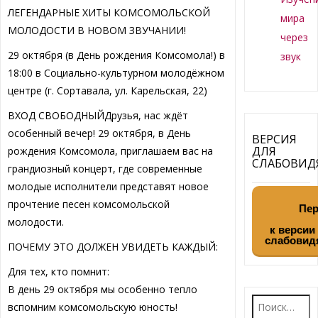
ЛЕГЕНДАРНЫЕ ХИТЫ КОМСОМОЛЬСКОЙ
мира
МОЛОДОСТИ В НОВОМ ЗВУЧАНИИ!
через
29 октября (в День рождения Комсомола!) в
звук
18:00 в Социально-культурном молодёжном
центре (г. Сортавала, ул. Карельская, 22)
ВХОД СВОБОДНЫЙДрузья, нас ждёт
особенный вечер! 29 октября, в День
ВЕРСИЯ
ДЛЯ
рождения Комсомола, приглашаем вас на
СЛАБОВИ
грандиозный концерт, где современные
молодые исполнители представят новое
прочтение песен комсомольской
Пер
молодости.
к версии
слабовид
ПОЧЕМУ ЭТО ДОЛЖЕН УВИДЕТЬ КАЖДЫЙ:
Для тех, кто помнит:
В день 29 октября мы особенно тепло
Найти:
вспомним комсомольскую юность!