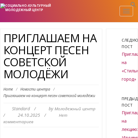
Togg
navig
ПРИГЛАШАЕМ НА
СЛЕДУ
КОНЦЕРТ ПЕСЕН
ПОСТ
Пригла
СОВЕТСКОЙ
на
МОЛОДЁЖИ
«Стиль
город»
Home
/
Новости центра
/
Приглашаем на концерт песен советской молодёжи
ПРЕДЫ
ПОСТ
Standard
/
by
Молодежный центр
Пригла
/
24.10.2025
/
Нет
на
комментариев
лекцию
Изучен