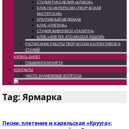
СТУДИЯ РУКОДЕЛИЯ «КЛУБОК»
КЛУБ ПО ИНТЕРЕСАМ «ТВОРЧЕСКАЯ
МАСТЕРСКАЯ»
КРЕАТИВНЫЙ МЕДИАХАБ
КЛУБ «ПЛЕТЕНЬ»
СТУДИЯ ЖИВОПИСИ «ПАЛИТРА»
КЛУБ «ДЛЯ ТЕХ, КТО МОЛОД ДУШОЙ»
РАСПИСАНИЕ РАБОТЫ ТВОРЧЕСКИХ КОЛЛЕКТИВОВ И
СТУДИЙ
КУПИТЬ БИЛЕТ
ПУШКИНСКАЯ КАРТА
КОНТАКТЫ
ЧАСТО ЗАДАВАЕМЫЕ ВОПРОСЫ
Tag: Ярмарка
Песни, плетение и карельская «Крууга»: