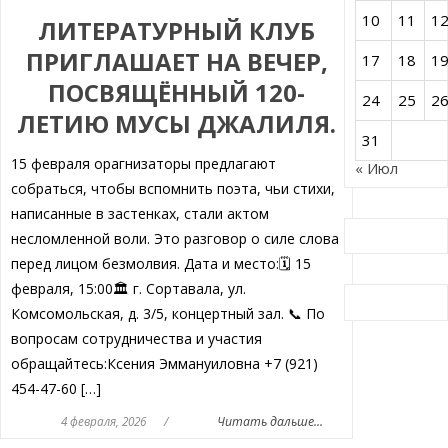
10
11
1
ЛИТЕРАТУРНЫЙ КЛУБ
ПРИГЛАШАЕТ НА ВЕЧЕР,
17
18
1
ПОСВЯЩЁННЫЙ 120-
24
25
2
ЛЕТИЮ МУСЫ ДЖАЛИЛЯ.
31
15 февраля орагнизаторы предлагают
« Июл
собраться, чтобы вспомнить поэта, чьи стихи,
написанные в застенках, стали актом
несломленной воли. Это разговор о силе слова
перед лицом безмолвия. Дата и место:🗓️ 15
февраля, 15:00🏛️ г. Сортавала, ул.
Комсомольская, д. 3/5, концертный зал. 📞 По
вопросам сотрудничества и участия
обращайтесь:Ксения Эммануиловна +7 (921)
454-47-60 […]
4 февраля, 2026
/
Читать дальше...