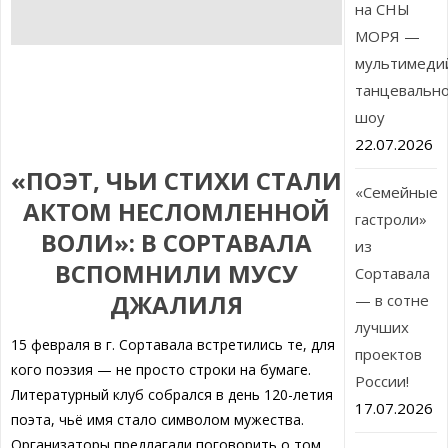
на СНЫ
МОРЯ —
мультимеди
танцевальн
шоу
22.07.2026
«ПОЭТ, ЧЬИ СТИХИ СТАЛИ
«Семейные
АКТОМ НЕСЛОМЛЕННОЙ
гастроли»
ВОЛИ»: В СОРТАВАЛА
из
ВСПОМНИЛИ МУСУ
Сортавала
ДЖАЛИЛЯ
— в сотне
лучших
15 февраля в г. Сортавала встретились те, для
проектов
кого поэзия — не просто строки на бумаге.
России!
Литературный клуб собрался в день 120-летия
17.07.2026
поэта, чьё имя стало символом мужества.
Организаторы предлагали поговорить о том,