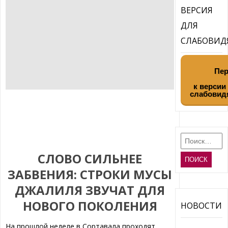
ВЕРСИЯ
ДЛЯ
СЛАБОВИ
Пер
к версии
слабовид
Найти:
СЛОВО СИЛЬНЕЕ
ЗАБВЕНИЯ: СТРОКИ МУСЫ
ДЖАЛИЛЯ ЗВУЧАТ ДЛЯ
НОВОГО ПОКОЛЕНИЯ
НОВОСТИ
На прошлой неделе в Сортавала проходят