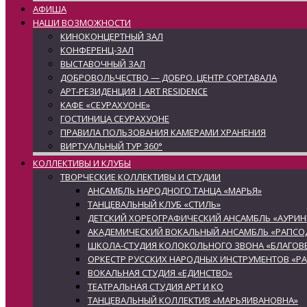
АФИША
НАШИ ВОЗМОЖНОСТИ
КИНОКОНЦЕРТНЫЙ ЗАЛ
КОНФЕРЕНЦ-ЗАЛ
ВЫСТАВОЧНЫЙ ЗАЛ
ДОБРОВОЛЬЧЕСТВО — ДОБРО. ЦЕНТР СОРТАВАЛА
АРТ-РЕЗИДЕНЦИЯ | ART RESIDENCE
КАФЕ «СЕУРАХУОНЕ»
ГОСТИНИЦА СЕУРАХУОНЕ
ПРАВИЛА ПОЛЬЗОВАНИЯ КАМЕРАМИ ХРАНЕНИЯ
ВИРТУАЛЬНЫЙ ТУР 360°
КОЛЛЕКТИВЫ И КЛУБЫ
ТВОРЧЕСКИЕ КОЛЛЕКТИВЫ И СТУДИИ
АНСАМБЛЬ НАРОДНОГО ТАНЦА «МАРЬЯ»
ТАНЦЕВАЛЬНЫЙ КЛУБ «СТИЛЬ»
ДЕТСКИЙ ХОРЕОГРАФИЧЕСКИЙ АНСАМБЛЬ «АУРИН
АКАДЕМИЧЕСКИЙ ВОКАЛЬНЫЙ АНСАМБЛЬ «РАПСО
ШКОЛА-СТУДИЯ КОЛОКОЛЬНОГО ЗВОНА «БЛАГОВЕ
ОРКЕСТР РУССКИХ НАРОДНЫХ ИНСТРУМЕНТОВ «Р
ВОКАЛЬНАЯ СТУДИЯ «ЕДИНСТВО»
ТЕАТРАЛЬНАЯ СТУДИЯ АРТ И КО
ТАНЦЕВАЛЬНЫЙ КОЛЛЕКТИВ «МАРЬЯИВАНОВНА»