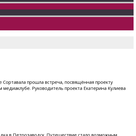
е Сортавала прошла встреча, посвящённая проекту
ом медиаклубе. Руководитель проекта Екатерина Кулиева
здка в Петрозаводск. Путешествие стало возможным,