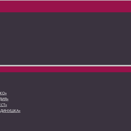
КО»
ДИЯ»
СТ»
АДИНУШКА»