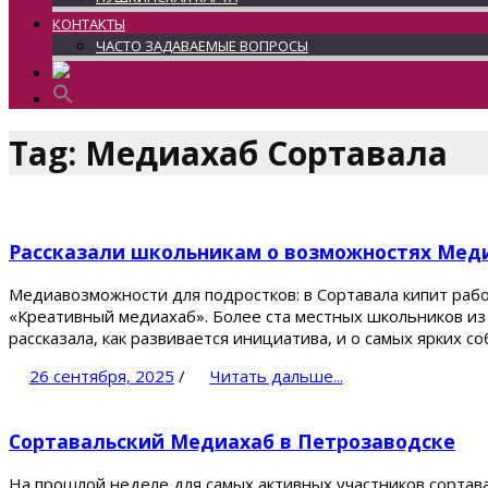
КОНТАКТЫ
ЧАСТО ЗАДАВАЕМЫЕ ВОПРОСЫ
Tag: Медиахаб Сортавала
Рассказали школьникам о возможностях Меди
Медиавозможности для подростков: в Сортавала кипит раб
«Креативный медиахаб». Более ста местных школьников из 
рассказала, как развивается инициатива, и о самых ярких с
26 сентября, 2025
/
Читать дальше...
Сортавальский Медиахаб в Петрозаводске
На прошлой неделе для самых активных участников сортав