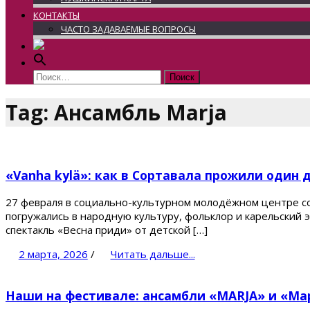
КОНТАКТЫ
ЧАСТО ЗАДАВАЕМЫЕ ВОПРОСЫ
Найти:
Tag: Ансамбль Marja
«Vanha kylä»: как в Сортавала прожили один 
27 февраля в социально-культурном молодёжном центре сос
погружались в народную культуру, фольклор и карельский 
спектакль «Весна приди» от детской […]
2 марта, 2026
/
Читать дальше...
Наши на фестивале: ансамбли «MARJA» и «Ма