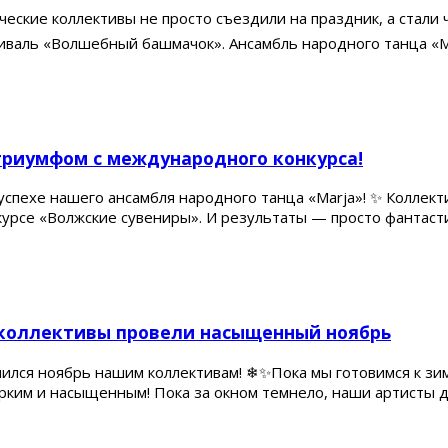
рческие коллективы не просто съездили на праздник, а стал
тиваль «Волшебный башмачок». Ансамбль народного танца «
 триумфом с международного конкурса!
пехе нашего ансамбля народного танца «Marja»! ✨ Коллекти
урсе «Волжские сувениры». И результаты — просто фантаст
 коллективы провели насыщенный ноябрь
ился ноябрь нашим коллективам! ❄✨Пока мы готовимся к зим
рким и насыщенным! Пока за окном темнело, наши артисты д