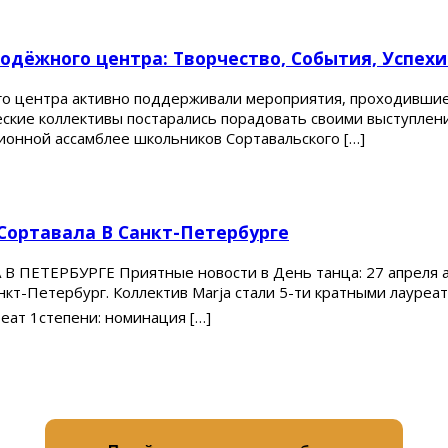
дёжного центра: Творчество, События, Успехи
о центра активно поддерживали мероприятия, проходившие 
ческие коллективы постарались порадовать своими выступле
ионной ассамблее школьников Сортавальского […]
Сортавала В Санкт-Петербурге
ЕРБУРГЕ Приятные новости в День танца: 27 апреля анса
кт-Петербург. Коллектив Marja стали 5-ти кратными лауреат
еат 1степени: номинация […]