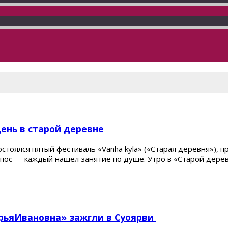
день в старой деревне
тоялся пятый фестиваль «Vanha kylä» («Старая деревня»), п
эпос — каждый нашёл занятие по душе. Утро в «Старой дере
рьяИвановна» зажгли в Суоярви