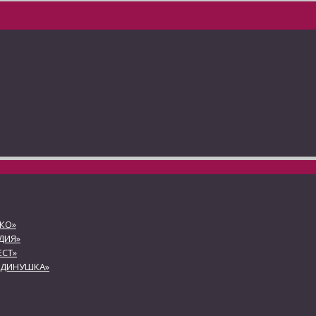
КО»
ДИЯ»
СТ»
АДИНУШКА»