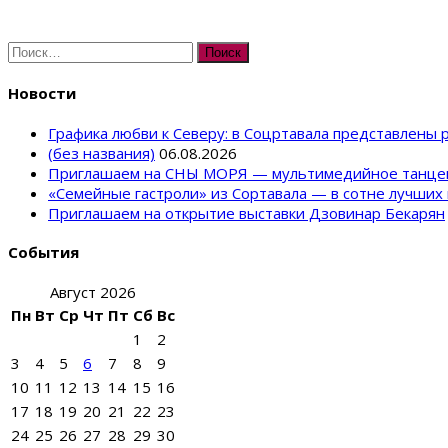
Найти:
Новости
Графика любви к Северу: в Соцртавала представлены
(без названия)
06.08.2026
Приглашаем на СНЫ МОРЯ — мультимедийное танце
«Семейные гастроли» из Сортавала — в сотне лучших 
Приглашаем на открытие выставки Дзовинар Бекарян
События
Август 2026
Пн
Вт
Ср
Чт
Пт
Сб
Вс
1
2
3
4
5
6
7
8
9
10
11
12
13
14
15
16
17
18
19
20
21
22
23
24
25
26
27
28
29
30