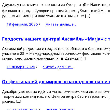
Друзья, у нас отличные новости из Суоярви! 🩰✨ Наши тво
февраля в городе Суоярви прошел XI республиканский фес
удовольствием приняли участие в этом ярком […]
18 февраля, 2026
/
Читать дальше...
Гордость нашего центра! Ансамбль «Marja» с
С огромной радостью и гордостью сообщаем о блестящем ус
участие в 28-м Международном творческом фестивале-конк
самых престижных номинациях: 🔥 Дважды […]
11 января, 2026
/
Читать дальше...
От фестивалей до мировых наград: как наши
Декабрь уже вовсю идёт, а мы вспоминаем, чем ещё запомн
творческих команд нашего Центра ентра был невероятно я
разных […]
11 декабря, 2025
/
Читать дальше...