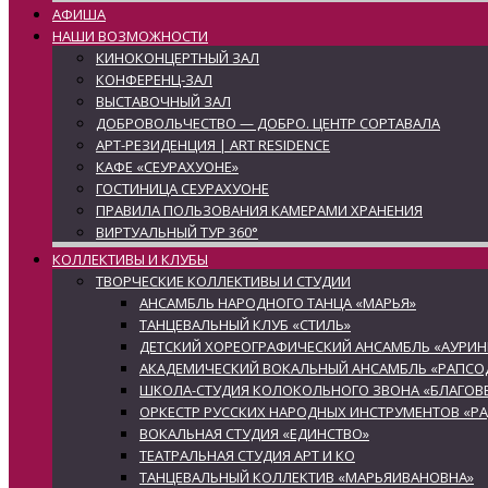
АФИША
НАШИ ВОЗМОЖНОСТИ
КИНОКОНЦЕРТНЫЙ ЗАЛ
КОНФЕРЕНЦ-ЗАЛ
ВЫСТАВОЧНЫЙ ЗАЛ
ДОБРОВОЛЬЧЕСТВО — ДОБРО. ЦЕНТР СОРТАВАЛА
АРТ-РЕЗИДЕНЦИЯ | ART RESIDENCE
КАФЕ «СЕУРАХУОНЕ»
ГОСТИНИЦА СЕУРАХУОНЕ
ПРАВИЛА ПОЛЬЗОВАНИЯ КАМЕРАМИ ХРАНЕНИЯ
ВИРТУАЛЬНЫЙ ТУР 360°
КОЛЛЕКТИВЫ И КЛУБЫ
ТВОРЧЕСКИЕ КОЛЛЕКТИВЫ И СТУДИИ
АНСАМБЛЬ НАРОДНОГО ТАНЦА «МАРЬЯ»
ТАНЦЕВАЛЬНЫЙ КЛУБ «СТИЛЬ»
ДЕТСКИЙ ХОРЕОГРАФИЧЕСКИЙ АНСАМБЛЬ «АУРИН
АКАДЕМИЧЕСКИЙ ВОКАЛЬНЫЙ АНСАМБЛЬ «РАПСО
ШКОЛА-СТУДИЯ КОЛОКОЛЬНОГО ЗВОНА «БЛАГОВЕ
ОРКЕСТР РУССКИХ НАРОДНЫХ ИНСТРУМЕНТОВ «Р
ВОКАЛЬНАЯ СТУДИЯ «ЕДИНСТВО»
ТЕАТРАЛЬНАЯ СТУДИЯ АРТ И КО
ТАНЦЕВАЛЬНЫЙ КОЛЛЕКТИВ «МАРЬЯИВАНОВНА»