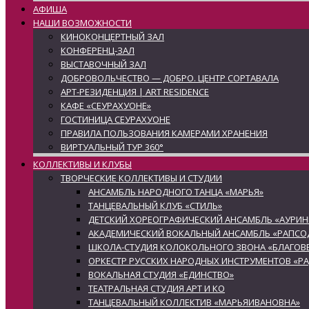
АФИША
НАШИ ВОЗМОЖНОСТИ
КИНОКОНЦЕРТНЫЙ ЗАЛ
КОНФЕРЕНЦ-ЗАЛ
ВЫСТАВОЧНЫЙ ЗАЛ
ДОБРОВОЛЬЧЕСТВО — ДОБРО. ЦЕНТР СОРТАВАЛА
АРТ-РЕЗИДЕНЦИЯ | ART RESIDENCE
КАФЕ «СЕУРАХУОНЕ»
ГОСТИНИЦА СЕУРАХУОНЕ
ПРАВИЛА ПОЛЬЗОВАНИЯ КАМЕРАМИ ХРАНЕНИЯ
ВИРТУАЛЬНЫЙ ТУР 360°
КОЛЛЕКТИВЫ И КЛУБЫ
ТВОРЧЕСКИЕ КОЛЛЕКТИВЫ И СТУДИИ
АНСАМБЛЬ НАРОДНОГО ТАНЦА «МАРЬЯ»
ТАНЦЕВАЛЬНЫЙ КЛУБ «СТИЛЬ»
ДЕТСКИЙ ХОРЕОГРАФИЧЕСКИЙ АНСАМБЛЬ «АУРИН
АКАДЕМИЧЕСКИЙ ВОКАЛЬНЫЙ АНСАМБЛЬ «РАПСО
ШКОЛА-СТУДИЯ КОЛОКОЛЬНОГО ЗВОНА «БЛАГОВЕ
ОРКЕСТР РУССКИХ НАРОДНЫХ ИНСТРУМЕНТОВ «Р
ВОКАЛЬНАЯ СТУДИЯ «ЕДИНСТВО»
ТЕАТРАЛЬНАЯ СТУДИЯ АРТ И КО
ТАНЦЕВАЛЬНЫЙ КОЛЛЕКТИВ «МАРЬЯИВАНОВНА»