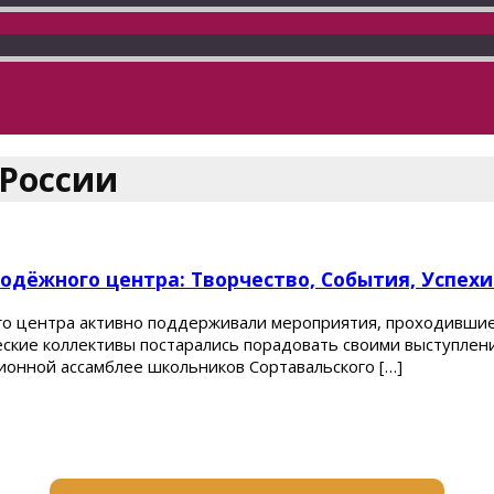
 России
дёжного центра: Творчество, События, Успехи
о центра активно поддерживали мероприятия, проходившие 
ческие коллективы постарались порадовать своими выступле
ионной ассамблее школьников Сортавальского […]