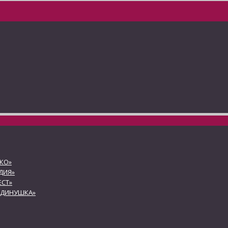
КО»
ДИЯ»
СТ»
АДИНУШКА»