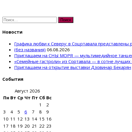
Найти:
Новости
Графика любви к Северу: в Соцртавала представлены
(без названия)
06.08.2026
Приглашаем на СНЫ МОРЯ — мультимедийное танце
«Семейные гастроли» из Сортавала — в сотне лучших 
Приглашаем на открытие выставки Дзовинар Бекарян
События
Август 2026
Пн
Вт
Ср
Чт
Пт
Сб
Вс
1
2
3
4
5
6
7
8
9
10
11
12
13
14
15
16
17
18
19
20
21
22
23